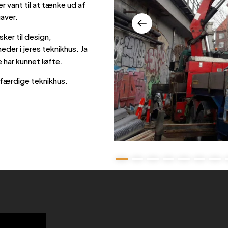
er vant til at tænke ud af
gaver.
sker til design,
heder i jeres teknikhus. Ja
 har kunnet løfte.
efærdige teknikhus.