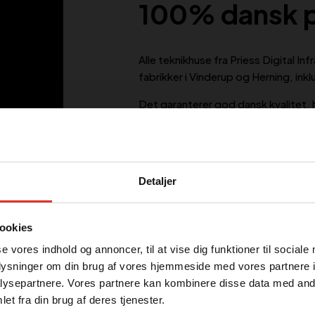
100% dansk 
Alle teknikhuse fra Priess Digital I
fabrikker i Vinderup og Herning, inkl
Det garanterer god dansk kvalitet, hu
Kontakt os
Se cases
Detaljer
ookies
se vores indhold og annoncer, til at vise dig funktioner til sociale
oplysninger om din brug af vores hjemmeside med vores partnere i
ysepartnere. Vores partnere kan kombinere disse data med andr
et fra din brug af deres tjenester.