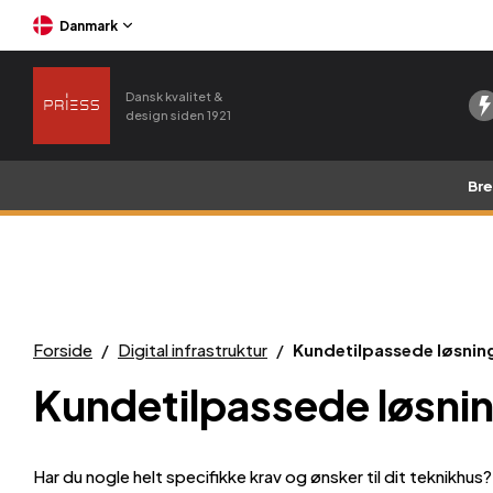
Danmark
Dansk kvalitet &
design siden 1921
Br
Forside
/
Digital infrastruktur
/
Kundetilpassede løsnin
Kundetilpassede løsni
Har du nogle helt specifikke krav og ønsker til dit teknikhus?