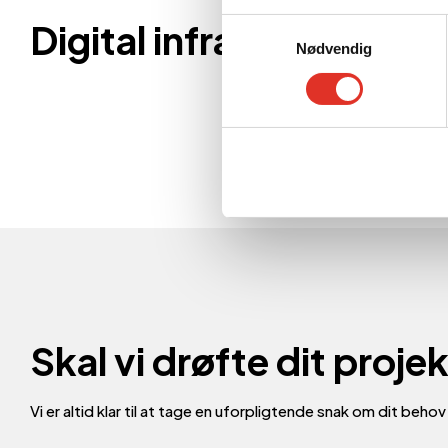
Digital infrastruktur k
Samtykkevalg
Nødvendig
Skal vi drøfte dit proje
Vi er altid klar til at tage en uforpligtende snak om dit beho