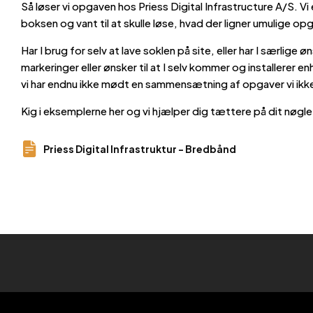
Så løser vi opgaven hos Priess Digital Infrastructure A/S. Vi 
boksen og vant til at skulle løse, hvad der ligner umulige op
Har I brug for selv at lave soklen på site, eller har I særlige øn
markeringer eller ønsker til at I selv kommer og installerer en
vi har endnu ikke mødt en sammensætning af opgaver vi ikke
Kig i eksemplerne her og vi hjælper dig tættere på dit nøgl
Priess Digital Infrastruktur - Bredbånd