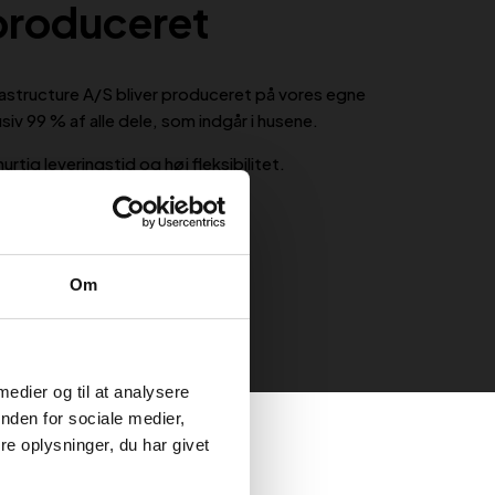
produceret
nfrastructure A/S bliver produceret på vores egne
usiv 99 % af alle dele, som indgår i husene.
rtig leveringstid og høj fleksibilitet.
Om
 medier og til at analysere
nden for sociale medier,
e oplysninger, du har givet