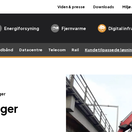
Viden & presse
Downloads
Miljø
Energiforsyning
Fjernvarme
Digital inf
edbånd
Datacentre
Telecom
Rail
Kundetilpassede løsni
ger
nger