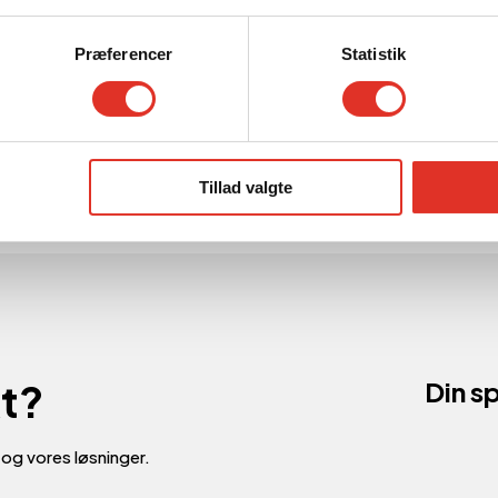
undecases
Præferencer
Statistik
Tillad valgte
kt?
Din sp
v og vores løsninger.