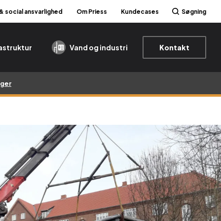
 & social ansvarlighed
Om Priess
Kundecases
Søgning
rastruktur
Vand og industri
Kontakt
nger