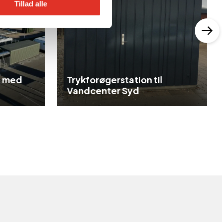
Tillad alle
g med
Trykforøgerstation til
Vandcenter Syd