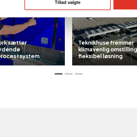
Tillad valgte
rk sætter
Teknikhuse fremmer
ydende
klimavenlig omstillin
roces i system
fleksibel løsning