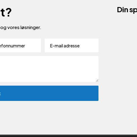
kt?
Din sp
v og vores løsninger.