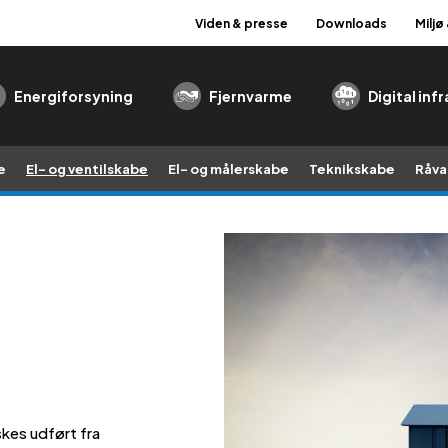
Viden & presse
Downloads
Miljø
Energiforsyning
Fjernvarme
Digital inf
e
El- og ventilskabe
El- og målerskabe
Teknikskabe
Råva
skes udført fra