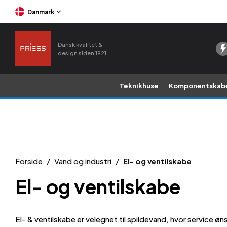
Danmark
Dansk kvalitet &
design siden 1921
Teknikhuse
Komponentskab
Forside
/
Vand og industri
/
El- og ventilskabe
El- og ventilskabe
El- & ventilskabe er velegnet til spildevand, hvor service øn