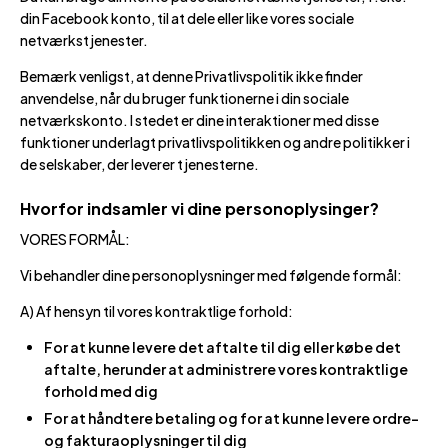
din Facebook konto, til at dele eller like vores sociale
netværkstjenester.
Bemærk venligst, at denne Privatlivspolitik ikke finder
anvendelse, når du bruger funktionerne i din sociale
netværkskonto. I stedet er dine interaktioner med disse
funktioner underlagt privatlivspolitikken og andre politikker i
de selskaber, der leverer tjenesterne.
Hvorfor indsamler vi dine personoplysinger?
VORES FORMÅL:
Vi behandler dine personoplysninger med følgende formål:
A) Af hensyn til vores kontraktlige forhold:
For at kunne levere det aftalte til dig eller købe det
aftalte, herunder at administrere vores kontraktlige
forhold med dig
For at håndtere betaling og for at kunne levere ordre-
og fakturaoplysninger til dig