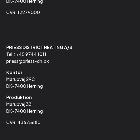
DK-7400 Herning
CVR: 12279000
PRIESS DISTRICT HEATING A/S
Tel.:
+45 9744 1011
priess@priess-dh.dk
Kontor
Mørupvej 29C
DK-7400 Herning
Produktion
Mørupvej 33
DK-7400 Herning
CVR: 43675680