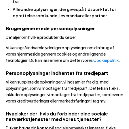
fra
Alle andre oplysninger, der gives på tidspunktet for
oprettelse som kunde, leverandør eller partner
Brugergenererede personoplysninger
Detaljer om hvilke produkter du køber
Vi kan også indsamle yderligere oplysninger om din brug af
vores hjemmeside gennem cookies og andre lignende
teknologier. Du kan læse mere om dette i vores
Cookiepolitik
.
Personoplysninger indhentet fra tredjepart
Vi kan supplere de oplysninger, vi indsamler fra dig, med
oplysninger, som vi modtager fra tredjepart. Dette kan f.eks.
inkludere oplysninger, vi modtager fra tredjeparter, som leverer
vores kreditvurderinger eller markedsføringstiltag mv.
Hvad sker der, hvis du forbinder dine sociale
netværkstjenester med vores tjenester?
Du kan bruge din konto på sociale netværkstjenester, f.eks.