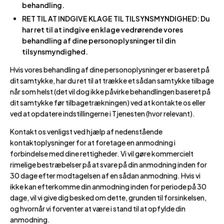
behandling.
RET TIL AT INDGIVE KLAGE TIL TILSYNSMYNDIGHED: Du
har ret til at indgive en klage vedrørende vores
behandling af dine personoplysninger til din
tilsynsmyndighed.
Hvis vores behandling af dine personoplysninger er baseret på
dit samtykke, har du ret til at trække et sådan samtykke tilbage
når som helst (det vil dog ikke påvirke behandlingen baseret på
dit samtykke før tilbagetrækningen) ved at kontakte os eller
ved at opdatere indstillingerne i Tjenesten (hvor relevant).
Kontakt os venligst ved hjælp af nedenstående
kontaktoplysninger for at foretage en anmodning i
forbindelse med dine rettigheder. Vi vil gøre kommercielt
rimelige bestræbelser på at svare på din anmodning inden for
30 dage efter modtagelsen af en sådan anmodning. Hvis vi
ikke kan efterkomme din anmodning inden for periode på 30
dage, vil vi give dig besked om dette, grunden til forsinkelsen,
og hvornår vi forventer at være i stand til at opfylde din
anmodning.