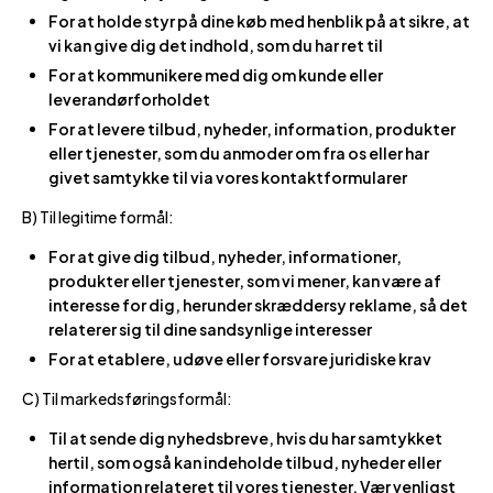
For at holde styr på dine køb med henblik på at sikre, at
vi kan give dig det indhold, som du har ret til
For at kommunikere med dig om kunde eller
leverandørforholdet
For at levere tilbud, nyheder, information, produkter
eller tjenester, som du anmoder om fra os eller har
givet samtykke til via vores kontaktformularer
B) Til legitime formål:
For at give dig tilbud, nyheder, informationer,
produkter eller tjenester, som vi mener, kan være af
interesse for dig, herunder skræddersy reklame, så det
relaterer sig til dine sandsynlige interesser
For at etablere, udøve eller forsvare juridiske krav
C) Til markedsføringsformål:
Til at sende dig nyhedsbreve, hvis du har samtykket
hertil, som også kan indeholde tilbud, nyheder eller
information relateret til vores tjenester. Vær venligst