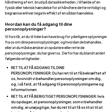
håndtering af evt. brud på datasikkerheden, i tilfælde af en
fysisk eller teknisk hændelse for at håndtere dette rettidigt og
begrænse enhver negativ effekt af en sådan hændelse.
Hvordan kan du få adgang til dine
personoplysninger?
Vi forstår, at du til tider kan have brug for yderligere oplysninger
fra os om dine personoplysninger, og hvordan de behandles,
eller at du måske ønsker at opdatere eller rette de
personoplysninger, du har givet os. Derfor har du blandt andet
følgende rettigheder:
RET TIL AT FÅ ADGANG TIL DINE
PERSONOPLYSNINGER: Du har ret til at få bekræftet af
os, hvorvidt vi behandler personoplysninger om dig,
og, i så fald, at få adgang til personoplysningerne og
informationen
RET TIL AT FÅ BERIGTIGET PERSONOPLYSNINGER: hvis
du opdager, at personoplysninger, som vi behandler
om dig, er unøjagtige, har du ret til at få os til at til at