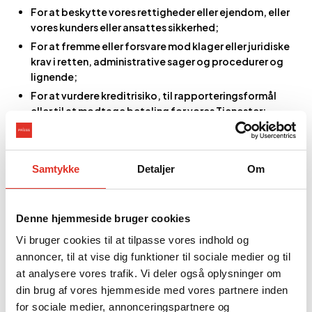
For at beskytte vores rettigheder eller ejendom, eller
vores kunders eller ansattes sikkerhed;
For at fremme eller forsvare mod klager eller juridiske
krav i retten, administrative sager og procedurer og
lignende;
For at vurdere kreditrisiko, til rapporteringsformål
eller til at modtage betaling for vores Tjenester;
Som led i fusion og sammenlægning, forudsat at den
potentielle køber eller sælger indvilliger i at
respektere og behandle dine personoplysninger i
Samtykke
Detaljer
Om
overensstemmelse med vores Privatlivspolitik;
Til eksterne revisorer og tilsynsmyndigheder
Denne hjemmeside bruger cookies
TREDJEPARTSLEVERANDØRER
Vi bruger cookies til at tilpasse vores indhold og
Vi kan bruge tredjepartsleverandører til at udføre tjenester for
annoncer, til at vise dig funktioner til sociale medier og til
os som f.eks. at levere infrastruktur og IT-tjenester (herunder
at analysere vores trafik. Vi deler også oplysninger om
men ikke begrænset til datalagring), behandle
kreditoplysninger, at yde kundeservice, indsamle
din brug af vores hjemmeside med vores partnere inden
gældsanalyse samt forbedre data, behandle forespørgsler fra
for sociale medier, annonceringspartnere og