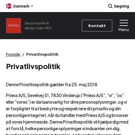
Danmark
Søgning
Dansk kvalitet &
Kontakt
design siden 1921
Menu
Forside
/
Privatlivspolitik
Privatlivspolitik
Denne Privatlivspolitik gælder fra 25. maj 2018
Priess A/S, Sevelvej 51, 7830 Vinderup (”Priess A/S”, ”vi”, ”os”
eller ”vores”) er dataansvarlig for dine personoplysninger, og vi
er forpligtet til at beskytte og respektere dit privatliv og din
personlige integritet, når du handler med Priess A/S og browser
på vores hjemmeside. Denne Privatlivspolitik vil hjælpe dig med
at forstå, hvilke personlige oplysninger vi indsamler om dig,