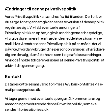
Ændringer til denne privatlivspolitik
Vores Privatlivspolitik kan ændres fra tid til anden. Derfor bør
du sørge for at gennemgå den seneste version af denne politik
regelmæssigt. Vi vil slå eventuelle ændringer af
Privatlivspolitikken op her, og hvis ændringerne er betydelige,
vil vi give dig en mere fremtrædende meddelelse såsom via e-
mail. Hvis vi ændrer denne Privatlivspolitik på en måde, der vil
påvirke, hvordan vi bruger dine personoplysninger, vil vi rådgive
dig om de valg, du måtte have, som følge af disse ændringer.
Vi vil også holde tidligere versioner af denne Privatlivspolitik i et
arkiv til din gennemgang.
Kontakt
Databeskyttelsesansvarlig for Priess A/S kan kontaktes via e-
mail priess@priess.dk.
Vi tager gerne imod eventuelle spørgsmål, kommentarer og
anmodninger vedrørende denne Privatlivspolitik, som skal
sendes til priess@priess.dk