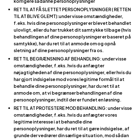
korrigere sådanne personoplysninger
RET TIL AT FÅ SLETTET PERSONOPLYSNINGER ( RETTEN
TIL AT BLIVE GLEMT):under visse omstændigheder,
f.eks. hvis dine personoplysninger er blevet behandlet
ulovligt, eller du har trukket dit samtykke tilbage (hvis
behandlingen af dine personoplysninger er baseret på
samtykke), har du ret til at anmode om og opnå
sletning af dine personoplysninger fra os.
RET TIL BEGRÆNSNING AF BEHANDLING: under visse
omstændigheder, f.eks. hvis du anfægter
nøjagtigheden af dine personoplysninger, eller hvis du
har gjort indsigelse mod vores legitime formål til at
behandle dine personoplysninger, har du ret til at
anmode om, at vi begrænser behandlingen af dine
personoplysninger, indtil der er fundet en løsning.
RET TIL AT PROTESTERE MOD BEHANDLING: under visse
omstændigheder, f.eks. hvis du anfægter vores
legitime interesse i at behandle dine
personoplysninger, har du ret til at gøre indsigelse, af
grunde der vedrører din særlige situation, mod sådan