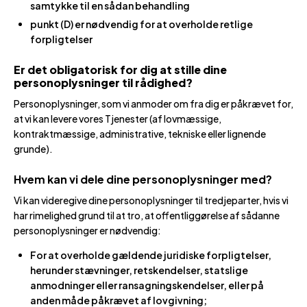
samtykke til en sådan behandling
punkt (D) er nødvendig for at overholde retlige
forpligtelser
Er det obligatorisk for dig at stille dine
personoplysninger til rådighed?
Personoplysninger, som vi anmoder om fra dig er påkrævet for,
at vi kan levere vores Tjenester (af lovmæssige,
kontraktmæssige, administrative, tekniske eller lignende
grunde).
Hvem kan vi dele dine personoplysninger med?
Vi kan videregive dine personoplysninger til tredjeparter, hvis vi
har rimelighed grund til at tro, at offentliggørelse af sådanne
personoplysninger er nødvendig:
For at overholde gældende juridiske forpligtelser,
herunder stævninger, retskendelser, statslige
anmodninger eller ransagningskendelser, eller på
anden måde påkrævet af lovgivning;