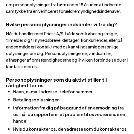
om personoplysninger fra børn under 18 år uden at indhente
samtykke fra en verificeret forældremyndighedsindehaver.
Hvilke personoplysninger indsamler vi fra dig?
Når du handler med Priess A/S, både som køber og sælger,
tilmelder dig til nyhedsbreve, deltager i konkurrencer, eller på
anden måde er i kontakt med os kan vi indsamle personlige
oplysninger om dig. Personoplysningerne, vi indsamler,
afhænger af omstændighederne og i hvilken forbindelse du er i
kontakt med os.
Personoplysninger som du aktivt stiller til
rådighed for os
Navn, e-mail adresse, telefonnummer
Betalingsoplysninger
Information fra dig på baggrund af en anmodning fra
os, når du rapporterer et problem til os vedrørende en
handel
Hvis du kontakter os, den adresse som du kontakter os