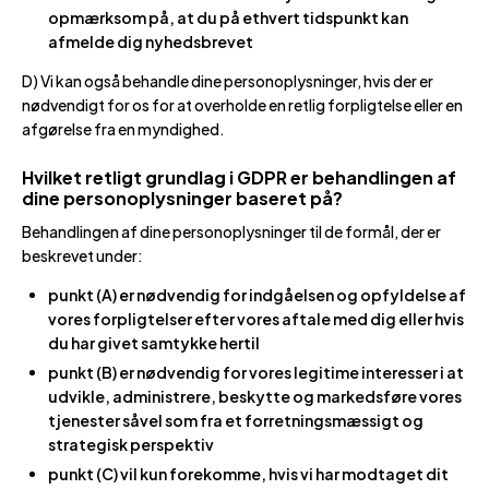
opmærksom på, at du på ethvert tidspunkt kan
afmelde dig nyhedsbrevet
D) Vi kan også behandle dine personoplysninger, hvis der er
nødvendigt for os for at overholde en retlig forpligtelse eller en
afgørelse fra en myndighed.
Hvilket retligt grundlag i GDPR er behandlingen af
dine personoplysninger baseret på?
Behandlingen af dine personoplysninger til de formål, der er
beskrevet under:
punkt (A) er nødvendig for indgåelsen og opfyldelse af
vores forpligtelser efter vores aftale med dig eller hvis
du har givet samtykke hertil
punkt (B) er nødvendig for vores legitime interesser i at
udvikle, administrere, beskytte og markedsføre vores
tjenester såvel som fra et forretningsmæssigt og
strategisk perspektiv
punkt (C) vil kun forekomme, hvis vi har modtaget dit