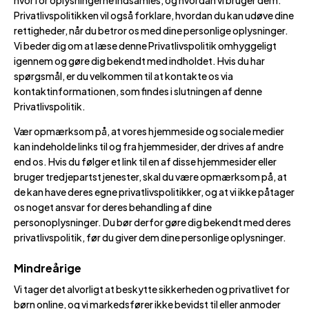
hvorfor oplysningerne indsamles, og hvordan vi bruger dem.
Privatlivspolitikken vil også forklare, hvordan du kan udøve dine
rettigheder, når du betror os med dine personlige oplysninger.
Vi beder dig om at læse denne Privatlivspolitik omhyggeligt
igennem og gøre dig bekendt med indholdet. Hvis du har
spørgsmål, er du velkommen til at kontakte os via
kontaktinformationen, som findes i slutningen af denne
Privatlivspolitik.
Vær opmærksom på, at vores hjemmeside og sociale medier
kan indeholde links til og fra hjemmesider, der drives af andre
end os. Hvis du følger et link til en af disse hjemmesider eller
bruger tredjepartstjenester, skal du være opmærksom på, at
de kan have deres egne privatlivspolitikker, og at vi ikke påtager
os noget ansvar for deres behandling af dine
personoplysninger. Du bør derfor gøre dig bekendt med deres
privatlivspolitik, før du giver dem dine personlige oplysninger.
Mindreårige
Vi tager det alvorligt at beskytte sikkerheden og privatlivet for
børn online, og vi markedsfører ikke bevidst til eller anmoder