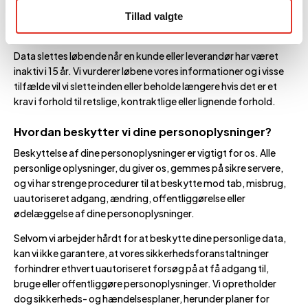
beskrevet ovenfor under “HVORFOR BEHANDLER VI DINE
PERSONOPLYSNINGER”. Derefter vil vi slette eller i nogle
Tillad valgte
tilfælde anonymisere dine personoplysninger.
Data slettes løbende når en kunde eller leverandør har været
inaktiv i 15 år. Vi vurderer løbene vores informationer og i visse
tilfælde vil vi slette inden eller beholde længere hvis det er et
krav i forhold til retslige, kontraktlige eller lignende forhold.
Hvordan beskytter vi dine personoplysninger?
Beskyttelse af dine personoplysninger er vigtigt for os. Alle
personlige oplysninger, du giver os, gemmes på sikre servere,
og vi har strenge procedurer til at beskytte mod tab, misbrug,
uautoriseret adgang, ændring, offentliggørelse eller
ødelæggelse af dine personoplysninger.
Selvom vi arbejder hårdt for at beskytte dine personlige data,
kan vi ikke garantere, at vores sikkerhedsforanstaltninger
forhindrer ethvert uautoriseret forsøg på at få adgang til,
bruge eller offentliggøre personoplysninger. Vi opretholder
dog sikkerheds- og hændelsesplaner, herunder planer for