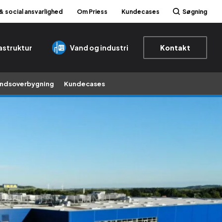
 & social ansvarlighed
Om Priess
Kundecases
Søgning
rastruktur
Vand og industri
Kontakt
ndsoverbygning
Kundecases