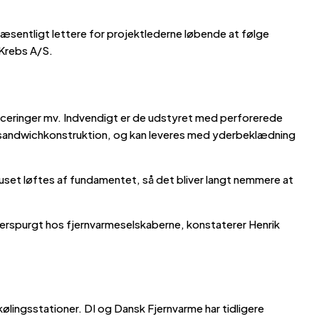
væsentligt lettere for projektlederne løbende at følge
 Krebs A/S.
aceringer mv. Indvendigt er de udstyret med perforerede
 en sandwichkonstruktion, og kan leveres med yderbeklædning
huset løftes af fundamentet, så det bliver langt nemmere at
fterspurgt hos fjernvarmeselskaberne, konstaterer Henrik
ølingsstationer. DI og Dansk Fjernvarme har tidligere