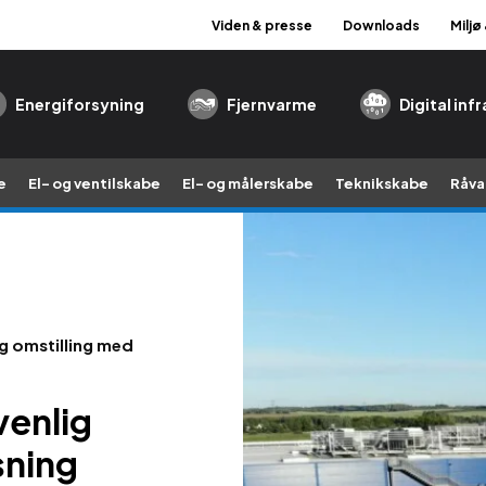
Viden & presse
Downloads
Miljø
Energiforsyning
Fjernvarme
Digital inf
e
El- og ventilskabe
El- og målerskabe
Teknikskabe
Råva
g omstilling med
venlig
sning