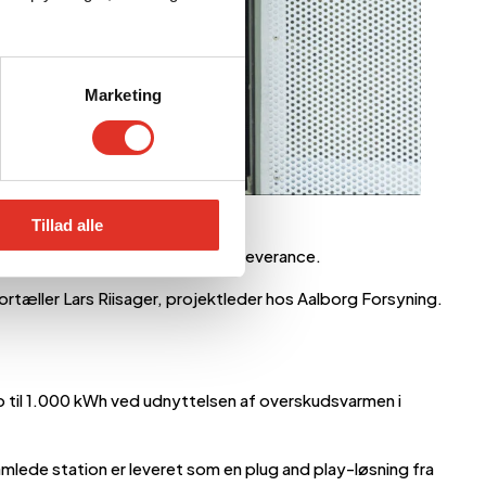
Marketing
Tillad alle
ignet og installeret som en totalleverance.
ortæller Lars Riisager, projektleder hos Aalborg Forsyning.
p til 1.000 kWh ved udnyttelsen af overskudsvarmen i
amlede station er leveret som en plug and play-løsning fra