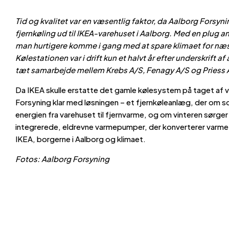
Tid og kvalitet var en væsentlig faktor, da Aalborg Forsyni
fjernkøling ud til IKEA-varehuset i Aalborg. Med en plug 
man hurtigere komme i gang med at spare klimaet for n
Kølestationen var i drift kun et halvt år efter underskrift af 
tæt samarbejde mellem Krebs A/S, Fenagy A/S og Priess 
Da IKEA skulle erstatte det gamle kølesystem på taget af 
Forsyning klar med løsningen – et fjernkøleanlæg, der om
energien fra varehuset til fjernvarme, og om vinteren sørg
integrerede, eldrevne varmepumper, der konverterer varme fr
IKEA, borgerne i Aalborg og klimaet.
Fotos: Aalborg Forsyning