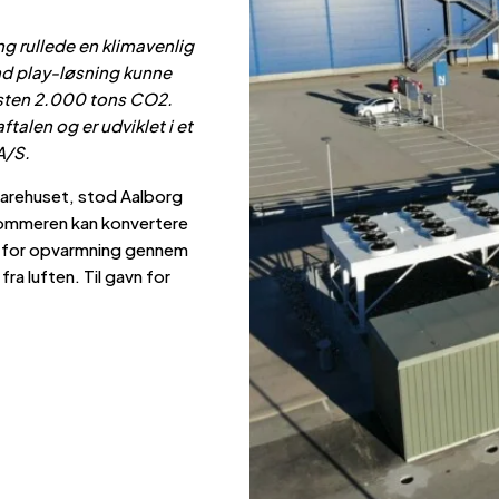
ng rullede en klimavenlig
and play-løsning kunne
æsten 2.000 tons CO2.
aftalen og er udviklet i et
A/S.
varehuset, stod Aalborg
 sommeren kan konvertere
er for opvarmning gennem
a luften. Til gavn for