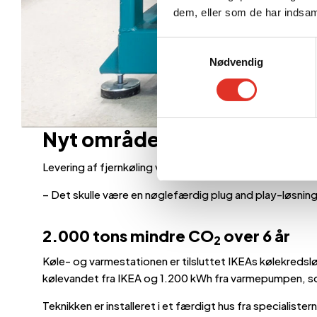
dem, eller som de har indsaml
Samtykkevalg
Nødvendig
Nyt område for Aalborg For
Levering af fjernkøling var et nyt område for Aalborg F
– Det skulle være en nøglefærdig plug and play-løsning 
2.000 tons mindre CO
over 6 år
2
Køle- og varmestationen er tilsluttet IKEAs kølekredsl
kølevandet fra IKEA og 1.200 kWh fra varmepumpen, so
Teknikken er installeret i et færdigt hus fra specialist