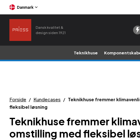
Danmark
Dansk kvalitet &
design siden 1921
Teknikhuse
Komponentskab
Forside
/
Kundecases
/
Teknikhuse fremmer klimavenli
fleksibel løsning
Teknikhuse fremmer klima
omstilling med fleksibel lø