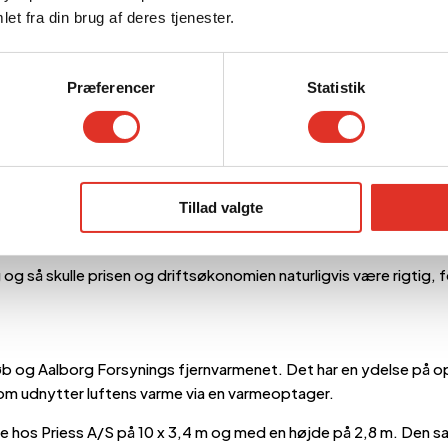
et fra din brug af deres tjenester.
Præferencer
Statistik
syning
Tillad valgte
orsyning, som derfor ønskede den tekniske løsning udviklet, des
og så skulle prisen og driftsøkonomien naturligvis være rigtig, f
øb og Aalborg Forsynings fjernvarmenet. Det har en ydelse på o
m udnytter luftens varme via en varmeoptager.
erne hos Priess A/S på 10 x 3,4 m og med en højde på 2,8 m. Den s