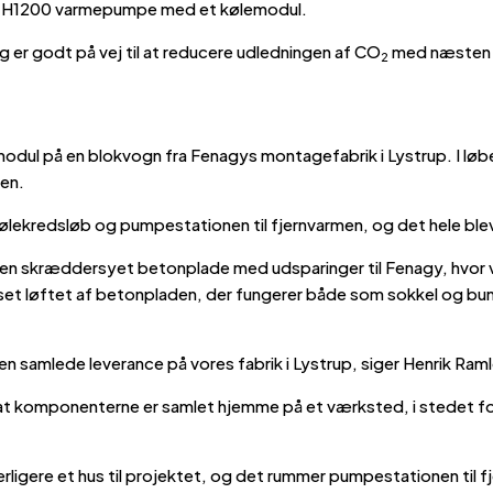
res H1200 varmepumpe med et kølemodul.
g er godt på vej til at reducere udledningen af CO
med næsten 2
2
odul på en blokvogn fra Fenagys montagefabrik i Lystrup. I løbe
den.
lekredsløb og pumpestationen til fjernvarmen, og det hele blev f
ve en skræddersyet betonplade med udsparinger til Fenagy, hvor 
uset løftet af betonpladen, der fungerer både som sokkel og bun
den samlede leverance på vores fabrik i Lystrup, siger Henrik Ra
 at komponenterne er samlet hjemme på et værksted, i stedet for
ligere et hus til projektet, og det rummer pumpestationen til fj