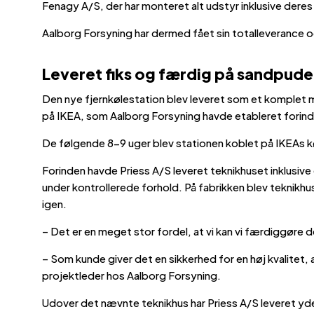
Fenagy A/S, der har monteret alt udstyr inklusive de
Aalborg Forsyning har dermed fået sin totalleverance o
Leveret fiks og færdig på sandpude
Den nye fjernkølestation blev leveret som et komplet m
på IKEA, som Aalborg Forsyning havde etableret forin
De følgende 8-9 uger blev stationen koblet på IKEAs kø
Forinden havde Priess A/S leveret teknikhuset inklusi
under kontrollerede forhold. På fabrikken blev teknikh
igen.
– Det er en meget stor fordel, at vi kan vi færdiggøre 
– Som kunde giver det en sikkerhed for en høj kvalitet,
projektleder hos Aalborg Forsyning.
Udover det nævnte teknikhus har Priess A/S leveret yder