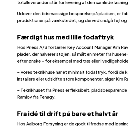
totalleverandør står for levering af den samlede løsning
Udover den tidsmæssige besparelse på pladsen, er fabri
produktionen på værkstedet, og derved undgå fejl og 
Færdigt hus med lille fodaftryk
Hos Priess A/S fortæller Key Account Manager Kim Ravn
plader, der halverer støjen, så målt en meter fra huse
efter ønske – for eksempel med træ eller i vedligeholdel
– Vores teknikhuse har et minimalt fodaftryk, fordi de 
installere eller udskifte store komponenter, siger Kim 
– Teknikhuset fra Priess er fleksibelt, pladsbesparende
Ramlov fra Fenagy.
Fra idé til drift på bare et halvt år
Hos Aalborg Forsyning er de godt tilfredse med løsninge