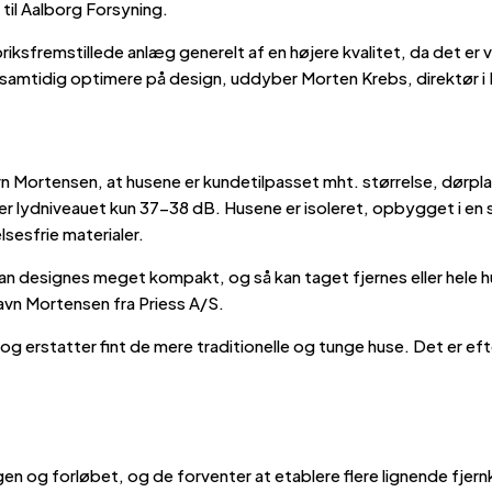
 til Aalborg Forsyning.
ksfremstillede anlæg generelt af en højere kvalitet, da det er 
samtidig optimere på design, uddyber Morten Krebs, direktør i
 Mortensen, at husene er kundetilpasset mht. størrelse, dørpl
ne er lydniveauet kun 37-38 dB. Husene er isoleret, opbygget i
sesfrie materialer.
kan designes meget kompakt, og så kan taget fjernes eller hele 
Ravn Mortensen fra Priess A/S.
 og erstatter fint de mere traditionelle og tunge huse. Det er e
n og forløbet, og de forventer at etablere flere lignende fjernk