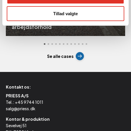
Tillad valgte
Nyt pumpehus fjerner udfordrende
arbejdsforhold
Se alle cases
Kontakt os:
PRIESS A/S
Tel.:
+45 9744 1011
salg@priess.dk
Kontor & produktion
Sevelvej 51