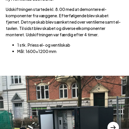
Udskiftningen startede kl. 8.00 med at demontere el-
komponenter fra væggene. Efterfølgende blev skabet
fjernet. Det nye skab blev sænket ned over ventilerne samt el-
tavlen. Til sidst blev skabet og diverse elkomponenter
monteret. Udskiftningen var færdig efter 4 timer.
1 stk. Priess el- og ventilskab
Mål: 1600×1200 mm