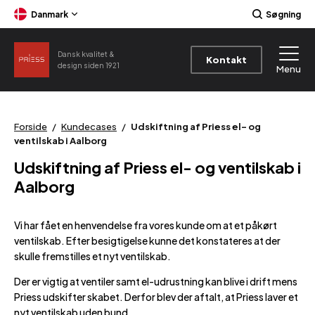
Danmark
Søgning
Dansk kvalitet &
Kontakt
design siden 1921
Menu
Forside
/
Kundecases
/
Udskiftning af Priess el- og
ventilskab i Aalborg
Udskiftning af Priess el- og ventilskab i
Aalborg
Vi har fået en henvendelse fra vores kunde om at et påkørt
ventilskab. Efter besigtigelse kunne det konstateres at der
skulle fremstilles et nyt ventilskab.
Der er vigtig at ventiler samt el-udrustning kan blive i drift mens
Priess udskifter skabet. Derfor blev der aftalt, at Priess laver et
nyt ventilskab uden bund.