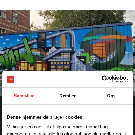
Samtykke
Detaljer
Om
Kontaktoplysninger:
Denne hjemmeside bruger cookies
PRIESS A/S
Tel.:
+45 9744 1011
Vi bruger cookies til at tilpasse vores indhold og
salg@priess.dk
annoncer, til at vise dig funktioner til sociale medier og til