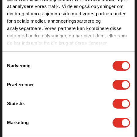
at analysere vores trafik. Vi deler også oplysninger om
Kontor & produktion
din brug af vores hjemmeside med vores partnere inden
Sevelvej 51
for sociale medier, annonceringspartnere og
DK-7830 Vinderup
analysepartnere. Vores partnere kan kombinere disse
Produktion
data med andre oplysninger, du har givet dem, eller som
Mørupvej 33
de har indsamlet fra din brug af deres tjenester.
DK-7400 Herning
CVR: 12279000
Samtykkevalg
Nødvendig
Præferencer
PRIESS DISTRICT HEATING A/S
Tel.:
+45 9744 1011
Statistik
priess@priess-dh.dk
Kontor
Marketing
Mørupvej 29C
DK-7400 Herning