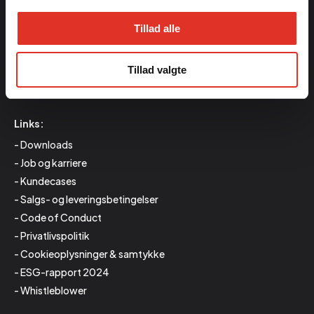
Produktion
Mørupvej 33
Tillad alle
DK-7400 Herning
CVR: 43675680
Tillad valgte
Links:
Downloads
Job og karriere
Kundecases
Salgs- og leveringsbetingelser
Code of Conduct
Privatlivspolitik
Cookieoplysninger & samtykke
ESG-rapport 2024
Whistleblower