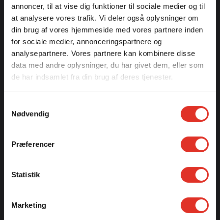
Tel.:
+45 9744 1011
annoncer, til at vise dig funktioner til sociale medier og til
salg@priess.dk
at analysere vores trafik. Vi deler også oplysninger om
din brug af vores hjemmeside med vores partnere inden
Kontor & produktion
Sevelvej 51
for sociale medier, annonceringspartnere og
DK-7830 Vinderup
analysepartnere. Vores partnere kan kombinere disse
data med andre oplysninger, du har givet dem, eller som
Produktion
de har indsamlet fra din brug af deres tjenester.
Mørupvej 33
DK-7400 Herning
Samtykkevalg
CVR: 12279000
Nødvendig
Præferencer
PRIESS DISTRICT HEATING A/S
Statistik
Tel.:
+45 9744 1011
priess@priess-dh.dk
Kontor
Marketing
Mørupvej 29C