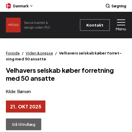
Danmark
Søgning
Dansk kvalitet &
Kontakt
design siden 1921
Menu
Forside
/
Viden & presse
/
Velhavers selskab køber forret­
ning med 50 ansatte
Velhavers selskab køber forret­ning
med 50 ansatte
Kilde:
Børsen
21. OKT 2025
Gå til indlæg