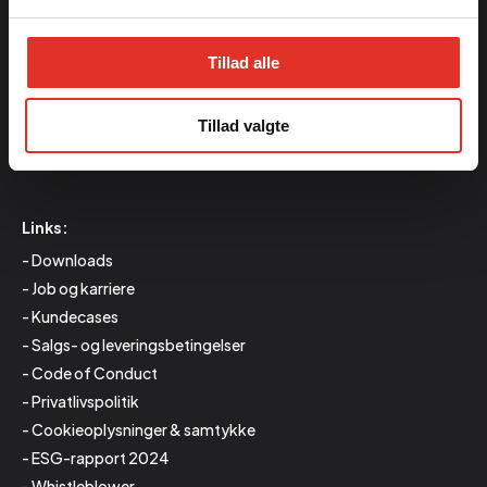
DK-7400 Herning
Produktion
Tillad alle
Mørupvej 33
DK-7400 Herning
Tillad valgte
CVR: 43675680
Links:
Downloads
Job og karriere
Kundecases
Salgs- og leveringsbetingelser
Code of Conduct
Privatlivspolitik
Cookieoplysninger & samtykke
ESG-rapport 2024
Whistleblower